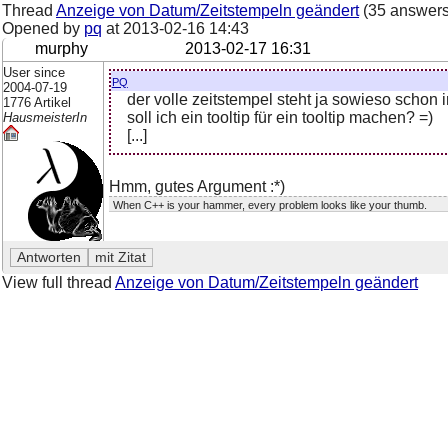
Thread
Anzeige von Datum/Zeitstempeln geändert
(35 answers
Opened by
pq
at
2013-02-16 14:43
murphy
2013-02-17 16:31
User since
pq
2004-07-19
der volle zeitstempel steht ja sowieso schon 
1776 Artikel
soll ich ein tooltip für ein tooltip machen? =)
HausmeisterIn
[...]
Hmm, gutes Argument :*)
When C++ is your hammer, every problem looks like your thumb.
View full thread
Anzeige von Datum/Zeitstempeln geändert