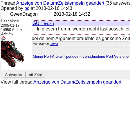
Thread
Anzeige von Datum/Zeitstempeln geändert
(35 answers
Opened by
pq
at
2013-02-16 14:43
GwenDragon
2013-02-18 14:32
User since
GUIfreund
2005-01-17
In diesem Forum werden wohl fast ausschließl
14950 Artikel
Admin1
bei deinem Argument bräuchte es gar keine Zeitz
die Drachin
Gwen
Meine Perl-Artikel
·
perldev – verschiedene Perl-Versione
View full thread
Anzeige von Datum/Zeitstempeln geändert