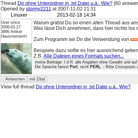
Thread
Dir ohne Unterordner in .txt Datei u.ä.. Wie?
(60 answer
Opened by
stormy2211
at
2007-11-02 21:31
Linuxer
2013-02-18 14:34
User since
Warum gräbst Du so einen alten Thread aus ans
2006-01-27
Was lässt Dich annehmen, dass hier nichts los 
3895 Artikel
HausmeisterIn
Zum Programm sei Dir die Verwendung von
Beispiele dazu sollte es hier ausreichend geben
Z.B.
Alle Dateien eines Formats suchen...
meine Beiträge: I.d.R. alle Angaben ohne Gewähr und auf
Die Sprache heisst
Perl
, nicht
PERL
. - Bitte Crossposts
View full thread
Dir ohne Unterordner in .txt Datei u.ä.. Wie?