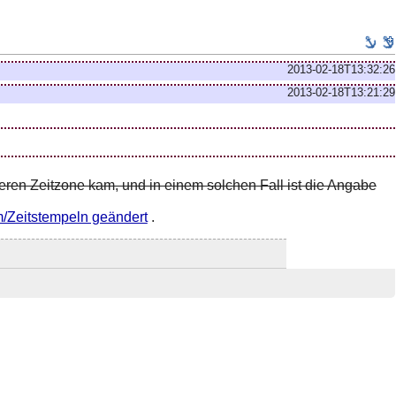
2013-02-18T13:32:26
2013-02-18T13:21:29
eren Zeitzone kam, und in einem solchen Fall ist die Angabe
/Zeitstempeln geändert
.