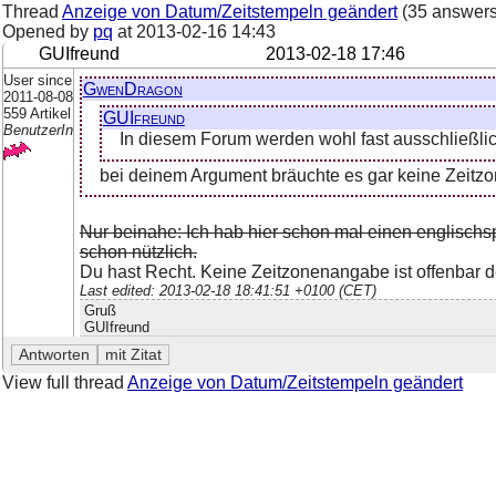
Thread
Anzeige von Datum/Zeitstempeln geändert
(35 answers
Opened by
pq
at
2013-02-16 14:43
GUIfreund
2013-02-18 17:46
User since
GwenDragon
2011-08-08
559 Artikel
GUIfreund
BenutzerIn
In diesem Forum werden wohl fast ausschließlic
bei deinem Argument bräuchte es gar keine Zeitzon
Nur beinahe: Ich hab hier schon mal einen englischs
schon nützlich.
Du hast Recht. Keine Zeitzonenangabe ist offenbar d
Last edited: 2013-02-18 18:41:51 +0100 (CET)
Gruß
GUIfreund
View full thread
Anzeige von Datum/Zeitstempeln geändert