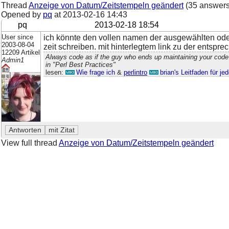
Thread
Anzeige von Datum/Zeitstempeln geändert
(35 answers
Opened by
pq
at
2013-02-16 14:43
pq
2013-02-18 18:54
User since
ich könnte den vollen namen der ausgewählten oder d
2003-08-04
zeit schreiben. mit hinterlegtem link zu der entspre
12209 Artikel
Always code as if the guy who ends up maintaining your code
Admin1
in "Perl Best Practices"
lesen:
Wie frage ich
&
perlintro
brian's Leitfaden für j
View full thread
Anzeige von Datum/Zeitstempeln geändert