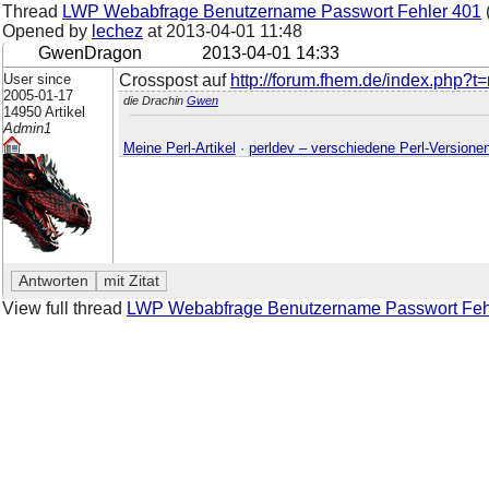
Thread
LWP Webabfrage Benutzername Passwort Fehler 401
Opened by
lechez
at
2013-04-01 11:48
GwenDragon
2013-04-01 14:33
User since
Crosspost auf
http://forum.fhem.de/index.php?
2005-01-17
die Drachin
Gwen
14950 Artikel
Admin1
Meine Perl-Artikel
·
perldev – verschiedene Perl-Versione
View full thread
LWP Webabfrage Benutzername Passwort Feh