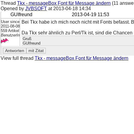
Thread
Tkx - messageBox Font für Message ändern
(11 answe
Opened by
JVBSOFT
at
2013-04-18 14:34
GUIfreund
2013-04-19 11:53
User since
Bei Tkx habe ich mich noch nicht mit Fonts befasst. B
2011-08-08
559 Artikel
Da Tkx sehr ähnlich zu Perl/Tk ist, sind die Chancen
BenutzerIn
Gruß
GUIfreund
View full thread
Tkx - messageBox Font für Message ändern