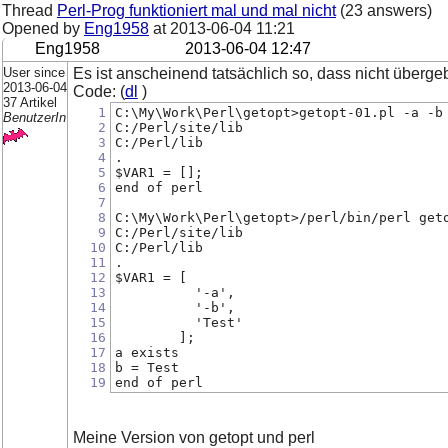
Thread
Perl-Prog funktioniert mal und mal nicht
(23 answers)
Opened by
Eng1958
at
2013-06-04 11:21
Eng1958
2013-06-04 12:47
User since
Es ist anscheinend tatsächlich so, dass nicht überge
2013-06-04
Code: (
dl
)
37 Artikel
1
C:\My\Work\Perl\getopt>getopt-01.pl -a -b
BenutzerIn
2
C:/Perl/site/lib
3
C:/Perl/lib
4
.
5
$VAR1 = [];
6
end of perl
7
8
C:\My\Work\Perl\getopt>/perl/bin/perl get
9
C:/Perl/site/lib
10
C:/Perl/lib
11
.
12
$VAR1 = [
13
          '-a',
14
          '-b',
15
          'Test'
16
        ];
17
a exists
18
b = Test
19
end of perl
Meine Version von getopt und perl