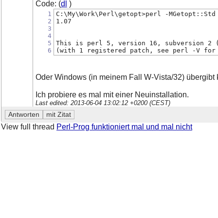
Code: (
dl
)
1
C:\My\Work\Perl\getopt>perl -MGetopt::Std
2
1.07
3
4
5
This is perl 5, version 16, subversion 2 
6
(with 1 registered patch, see perl -V for
Oder Windows (in meinem Fall W-Vista/32) übergibt 
Ich probiere es mal mit einer Neuinstallation.
Last edited: 2013-06-04 13:02:12 +0200 (CEST)
View full thread
Perl-Prog funktioniert mal und mal nicht