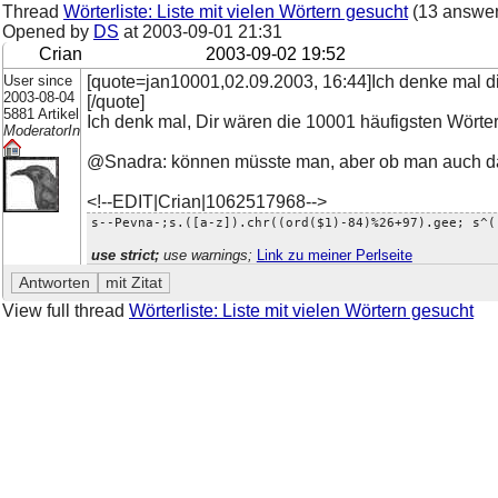
Thread
Wörterliste: Liste mit vielen Wörtern gesucht
(13 answer
Opened by
DS
at
2003-09-01 21:31
Crian
2003-09-02 19:52
User since
[quote=jan10001,02.09.2003, 16:44]Ich denke mal d
2003-08-04
[/quote]
5881 Artikel
Ich denk mal, Dir wären die 10001 häufigsten Wörter l
ModeratorIn
@Snadra: können müsste man, aber ob man auch da
<!--EDIT|Crian|1062517968-->
s--Pevna-;s.([a-z]).chr((ord($1)-84)%26+97).gee; s^(
use strict;
use warnings;
Link zu meiner Perlseite
View full thread
Wörterliste: Liste mit vielen Wörtern gesucht