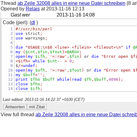
Thread
ab Zeile 32008 alles in eine neue Datei schreiben
(8 a
Opened by
Relais
at
2013-11-16 12:13
Gast wer
2013-11-16 14:08
Code (perl): (
dl
)
1
#!/usr/bin/perl
2
use
 strict
;
3
use
 warnings
;
4
5
die
"USAGE:\n$0 <line> <filein> <fileout>\n"
if
@
6
my
(
$cnt
,
$fin
,
$fout
)=
@ARGV
;
7
open
(
my
$ifh
,
'<:raw'
,
$fin
)
 or 
die
"Error open $f
8
<$ifh>
while
$cnt
--
>
0
;
9
$
/=
undef
;
10
open
(
my
$ofh
,
'>:raw'
,
$fout
)
 or 
die
"Error open $
11
my
$buff
=
''
;
12
print
$fho
$buff
while
(
read
$fh
,
$buff
,
4096
);
13
close
$fho
;
14
close
$ifh
;
Last edited: 2013-11-16 14:22:37 +0100 (CET)
View full thread
ab Zeile 32008 alles in eine neue Datei schrei