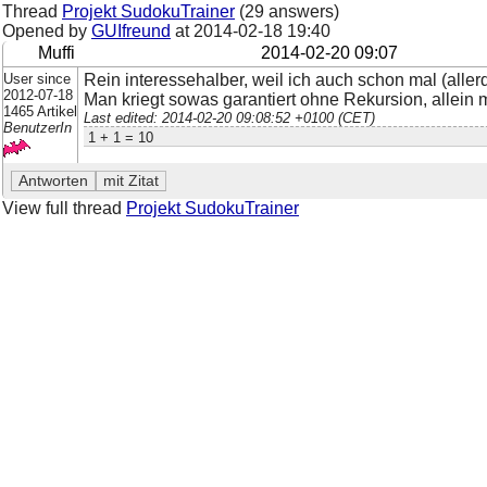
Thread
Projekt SudokuTrainer
(29 answers)
Opened by
GUIfreund
at
2014-02-18 19:40
Muffi
2014-02-20 09:07
User since
Rein interessehalber, weil ich auch schon mal (alle
2012-07-18
Man kriegt sowas garantiert ohne Rekursion, allein m
1465 Artikel
Last edited: 2014-02-20 09:08:52 +0100 (CET)
BenutzerIn
1 + 1 = 10
View full thread
Projekt SudokuTrainer