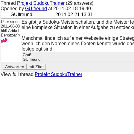
Thread
Projekt SudokuTrainer
(29 answers)
Opened by
GUIfreund
at
2014-02-18 19:40
GUIfreund
2014-02-21 13:31
User since
Es gibt ja Sudoku-Meisterschaften, und die Meister le
2011-08-08
eine komplexe Situation in einer Aufgabe zu entdeck
559 Artikel
BenutzerIn
Manchmal finde ich auf einer Webseite einige Strateg
wenn ich den Namen eines Exoten kennte würde das fü
festgelegt sind.
Gruß
GUIfreund
View full thread
Projekt SudokuTrainer