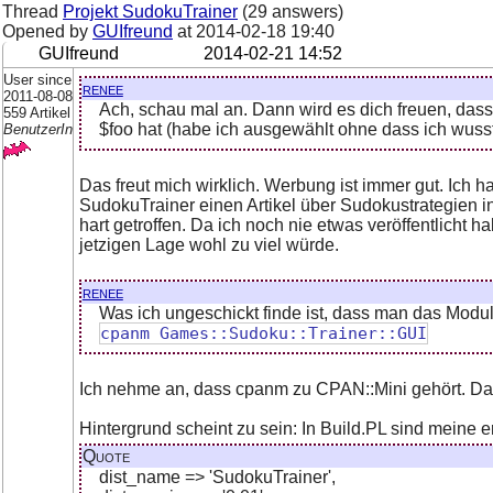
Thread
Projekt SudokuTrainer
(29 answers)
Opened by
GUIfreund
at
2014-02-18 19:40
GUIfreund
2014-02-21 14:52
User since
renee
2011-08-08
Ach, schau mal an. Dann wird es dich freuen, da
559 Artikel
$foo hat (habe ich ausgewählt ohne dass ich wusst
BenutzerIn
Das freut mich wirklich. Werbung ist immer gut. Ich 
SudokuTrainer einen Artikel über Sudokustrategien i
hart getroffen. Da ich noch nie etwas veröffentlicht 
jetzigen Lage wohl zu viel würde.
renee
Was ich ungeschickt finde ist, dass man das Modul
cpanm Games::Sudoku::Trainer::GUI
Ich nehme an, dass cpanm zu CPAN::Mini gehört. Das h
Hintergrund scheint zu sein: In Build.PL sind meine
Quote
dist_name => 'SudokuTrainer',