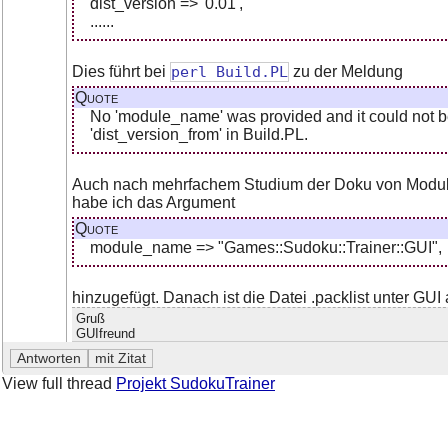
dist_version => '0.01',
......
Dies führt bei
perl Build.PL
zu der Meldung
Quote
No 'module_name' was provided and it could not be 
'dist_version_from' in Build.PL.
Auch nach mehrfachem Studium der Doku von Module:
habe ich das Argument
Quote
module_name => "Games::Sudoku::Trainer::GUI",
hinzugefügt. Danach ist die Datei .packlist unter GUI
Gruß
GUIfreund
View full thread
Projekt SudokuTrainer