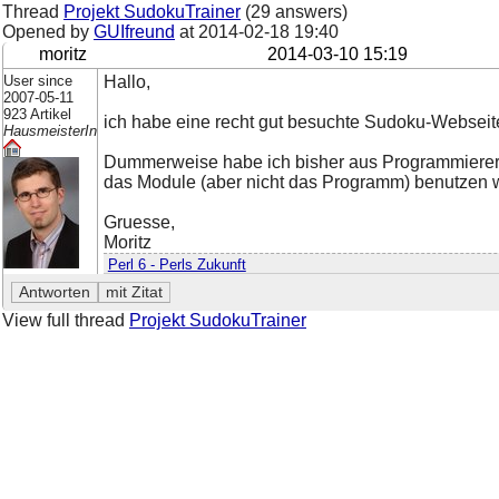
Thread
Projekt SudokuTrainer
(29 answers)
Opened by
GUIfreund
at
2014-02-18 19:40
moritz
2014-03-10 15:19
User since
Hallo,
2007-05-11
923 Artikel
ich habe eine recht gut besuchte Sudoku-Webseite
HausmeisterIn
Dummerweise habe ich bisher aus Programmierer-
das Module (aber nicht das Programm) benutzen w
Gruesse,
Moritz
Perl 6 - Perls Zukunft
View full thread
Projekt SudokuTrainer