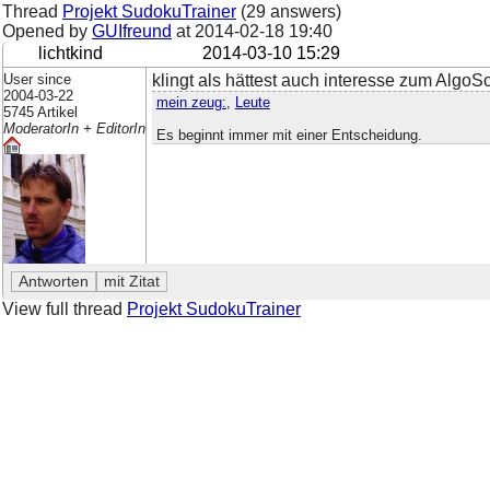
Thread
Projekt SudokuTrainer
(29 answers)
Opened by
GUIfreund
at
2014-02-18 19:40
lichtkind
2014-03-10 15:29
User since
klingt als hättest auch interesse zum AlgoSo
2004-03-22
mein zeug:
,
Leute
5745 Artikel
ModeratorIn + EditorIn
Es beginnt immer mit einer Entscheidung.
View full thread
Projekt SudokuTrainer