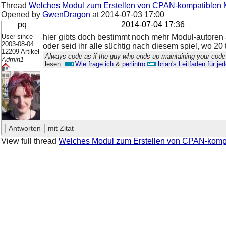
Thread
Welches Modul zum Erstellen von CPAN-kompatiblen
Opened by
GwenDragon
at
2014-07-03 17:00
pq
2014-07-04 17:36
User since
hier gibts doch bestimmt noch mehr Modul-autoren 
2003-08-04
oder seid ihr alle süchtig nach diesem spiel, wo 20
12209 Artikel
Always code as if the guy who ends up maintaining your code 
Admin1
lesen:
Wie frage ich
&
perlintro
brian's Leitfaden für j
View full thread
Welches Modul zum Erstellen von CPAN-komp