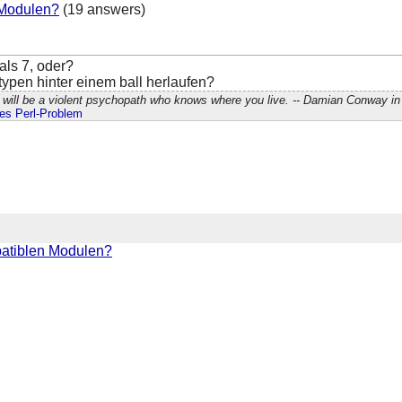
 Modulen?
(19 answers)
als 7, oder?
 typen hinter einem ball herlaufen?
will be a violent psychopath who knows where you live. -- Damian Conway in 
edes Perl-Problem
atiblen Modulen?