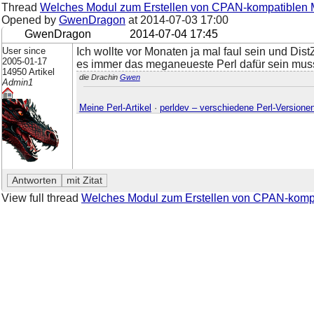
Thread
Welches Modul zum Erstellen von CPAN-kompatiblen
Opened by
GwenDragon
at
2014-07-03 17:00
GwenDragon
2014-07-04 17:45
User since
Ich wollte vor Monaten ja mal faul sein und Dist
2005-01-17
es immer das meganeueste Perl dafür sein mus
14950 Artikel
die Drachin
Gwen
Admin1
Meine Perl-Artikel
·
perldev – verschiedene Perl-Versione
View full thread
Welches Modul zum Erstellen von CPAN-komp