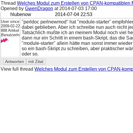
Thread
Welches Modul zum Erstellen von CPAN-kompatiblen
Opened by
GwenDragon
at
2014-07-03 17:00
hlubenow
2014-07-04 22:53
User since
"perldoc perlnewmod" hat "module-starter" empfohlen, a
2009-02-22
dabei geblieben. Aber ich schreibe nun auch nicht je
888 Artikel
Tatsächlich mußte ich an meinem Modul noch viel he
BenutzerIn
dann nur ein Schritt in einem bash-Skript, das die Sa
"module-starter" allein hätte man sonst immer wieder
so ein bash-Skript zu schreiben, aber praktischer wä
oder so.
View full thread
Welches Modul zum Erstellen von CPAN-komp