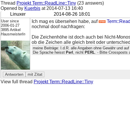
Thread
Projekt Term::ReadLine::Tiny
(23 answers)
Opened by
Kuerbis
at
2014-07-13 16:40
Linuxer
2014-08-26 18:01
User since
Ich mag es übersehen habe, auf
Term::Read
2006-01-27
nochmal doof nachfragen:
3895 Artikel
HausmeisterIn
Die Zeichenhöhe ist doch auch bei Nicht-Monos
ob die Zeichen alle gleich breit oder unterschied
meine Beiträge: I.d.R. alle Angaben ohne Gewähr und auf
Die Sprache heisst
Perl
, nicht
PERL
. - Bitte Crossposts
View full thread
Projekt Term::ReadLine::Tiny