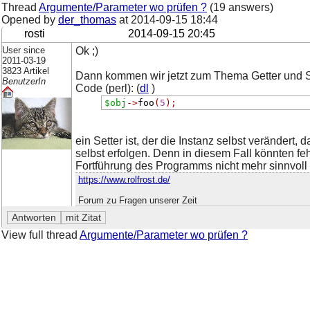
Thread
Argumente/Parameter wo prüfen ?
(19 answers)
Opened by
der_thomas
at
2014-09-15 18:44
rosti
2014-09-15 20:45
User since
Ok ;)
2011-03-19
3823 Artikel
Dann kommen wir jetzt zum Thema Getter und Se
BenutzerIn
Code (perl): (
dl
)
$obj
->
foo
(
5
);
ein Setter ist, der die Instanz selbst verändert
selbst erfolgen. Denn in diesem Fall könnten f
Fortführung des Programms nicht mehr sinnvoll i
https://www.rolfrost.de/
Forum zu Fragen unserer Zeit
View full thread
Argumente/Parameter wo prüfen ?