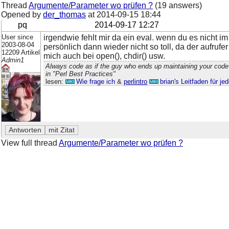
Thread
Argumente/Parameter wo prüfen ?
(19 answers)
Opened by
der_thomas
at
2014-09-15 18:44
pq
2014-09-17 12:27
User since
irgendwie fehlt mir da ein eval. wenn du es nicht i
2003-08-04
persönlich dann wieder nicht so toll, da der aufru
12209 Artikel
mich auch bei open(), chdir() usw.
Admin1
Always code as if the guy who ends up maintaining your code
in "Perl Best Practices"
lesen:
Wie frage ich
&
perlintro
brian's Leitfaden für j
View full thread
Argumente/Parameter wo prüfen ?