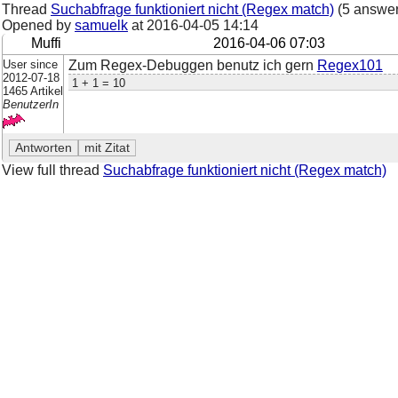
Thread
Suchabfrage funktioniert nicht (Regex match)
(5 answer
Opened by
samuelk
at
2016-04-05 14:14
Muffi
2016-04-06 07:03
User since
Zum Regex-Debuggen benutz ich gern
Regex101
2012-07-18
1 + 1 = 10
1465 Artikel
BenutzerIn
View full thread
Suchabfrage funktioniert nicht (Regex match)