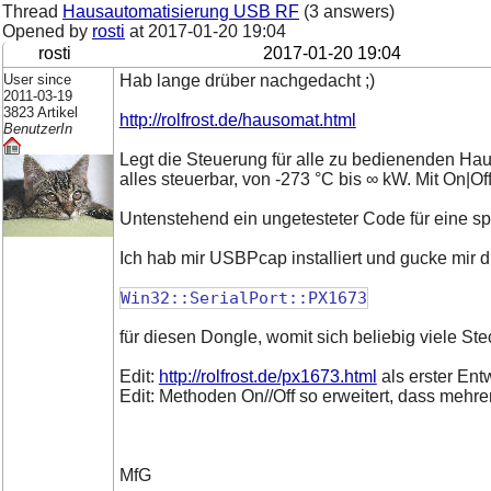
Thread
Hausautomatisierung USB RF
(3 answers)
Opened by
rosti
at
2017-01-20 19:04
rosti
2017-01-20 19:04
User since
Hab lange drüber nachgedacht ;)
2011-03-19
3823 Artikel
http://rolfrost.de/hausomat.html
BenutzerIn
Legt die Steuerung für alle zu bedienenden Hau
alles steuerbar, von -273 °C bis ∞ kW. Mit On|
Untenstehend ein ungetesteter Code für eine s
Ich hab mir USBPcap installiert und gucke mir 
Win32::SerialPort::PX1673
für diesen Dongle, womit sich beliebig viele Ste
Edit:
http://rolfrost.de/px1673.html
als erster Entw
Edit: Methoden On//Off so erweitert, dass meh
MfG