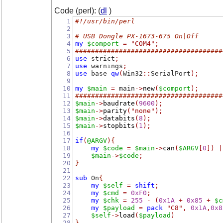
Code (perl): (
dl
)
1
#!/usr/bin/perl
2
3
# USB Dongle PX-1673-675 On|Off
4
my
$comport
=
"COM4"
;
5
#####################################
6
use
 strict
;
7
use
 warnings
;
8
use
 base 
qw
(
Win32
::
SerialPort
);
9
10
my
$main
=
 main
->
new
(
$comport
);
11
#####################################
12
$main
->
baudrate
(
9600
);
13
$main
->
parity
(
"none"
);
14
$main
->
databits
(
8
);
15
$main
->
stopbits
(
1
);
16
17
if
(
@ARGV
)
{
18
my
$code
=
$main
->
can
(
$ARGV
[
0
])
|
19
$main
->
$code
;
20
}
21
22
sub
 On
{
23
my
$self
=
shift
;
24
my
$cmd
=
0xF0
;
25
my
$chk
=
255
-
(
0x1A
+
0x85
+
$c
26
my
$payload
=
pack
"C8"
,
0x1A
,
0x8
27
$self
->
load
(
$payload
)
28
}