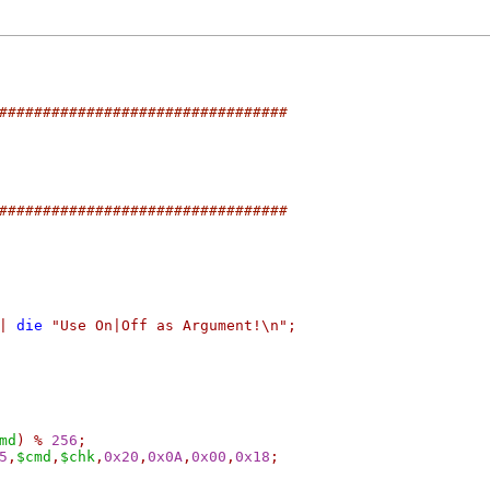
#################################
#################################
|
die
"Use On|Off as Argument!\n"
;
md
)
%
256
;
5
,
$cmd
,
$chk
,
0x20
,
0x0A
,
0x00
,
0x18
;