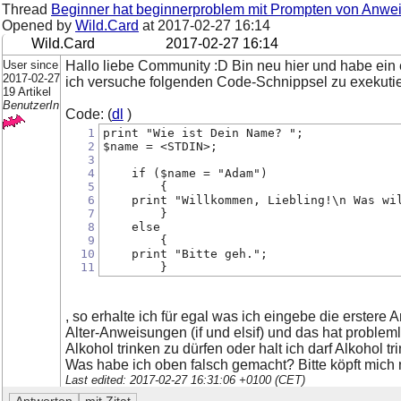
Thread
Beginner hat beginnerproblem mit Prompten von Anw
Opened by
Wild.Card
at
2017-02-27 16:14
Wild.Card
2017-02-27 16:14
User since
Hallo liebe Community :D Bin neu hier und habe ein 
2017-02-27
ich versuche folgenden Code-Schnippsel zu exekuti
19 Artikel
BenutzerIn
Code: (
dl
)
1
print "Wie ist Dein Name? "; 
2
$name = <STDIN>; 
3
4
    if ($name = "Adam")
5
        {
6
    print "Willkommen, Liebling!\n Was wi
7
        }
8
    else
9
        {
10
    print "Bitte geh.";     
11
        } 
, so erhalte ich für egal was ich eingebe die erster
Alter-Anweisungen (if und elsif) und das hat problem
Alkohol trinken zu dürfen oder halt ich darf Alkohol tr
Was habe ich oben falsch gemacht? Bitte köpft mich n
Last edited: 2017-02-27 16:31:06 +0100 (CET)