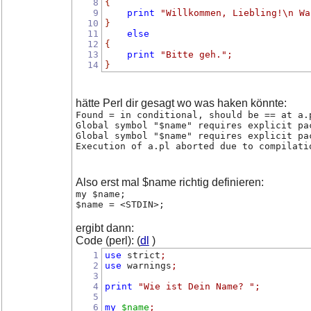
8
{
9
print
"Willkommen, Liebling!\n Wa
10
}
11
else
12
{
13
print
"Bitte geh."
;
14
}
hätte Perl dir gesagt wo was haken könnte:
Found = in conditional, should be == at a.
Global symbol "$name" requires explicit pa
Global symbol "$name" requires explicit pa
Execution of a.pl aborted due to compilati
Also erst mal $name richtig definieren:
my $name;
$name = <STDIN>;
ergibt dann:
Code (perl): (
dl
)
1
use
 strict
;
2
use
 warnings
;
3
4
print
"Wie ist Dein Name? "
;
5
6
my
$name
;