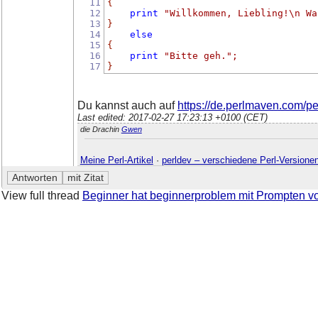
11
{
12
print
"Willkommen, Liebling!\n Wa
13
}
14
else
15
{
16
print
"Bitte geh."
;
17
}
Du kannst auch auf
https://de.perlmaven.com/per
Last edited: 2017-02-27 17:23:13 +0100 (CET)
die Drachin
Gwen
Meine Perl-Artikel
·
perldev – verschiedene Perl-Versione
View full thread
Beginner hat beginnerproblem mit Prompten 