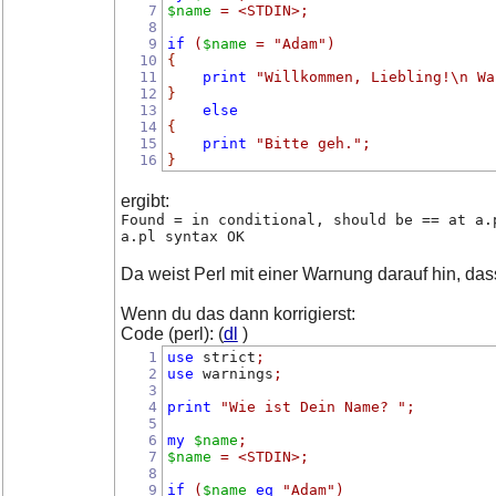
7
$name
=
<STDIN>
;
8
9
if
(
$name
=
"Adam"
)
10
{
11
print
"Willkommen, Liebling!\n Wa
12
}
13
else
14
{
15
print
"Bitte geh."
;
16
}
ergibt:
Found = in conditional, should be == at a.
a.pl syntax OK
Da weist Perl mit einer Warnung darauf hin, das
Wenn du das dann korrigierst:
Code (perl): (
dl
)
1
use
 strict
;
2
use
 warnings
;
3
4
print
"Wie ist Dein Name? "
;
5
6
my
$name
;
7
$name
=
<STDIN>
;
8
9
if
(
$name
eq
"Adam"
)