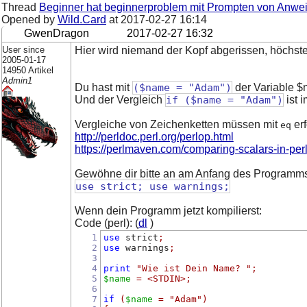
Thread
Beginner hat beginnerproblem mit Prompten von Anw
Opened by
Wild.Card
at
2017-02-27 16:14
GwenDragon
2017-02-27 16:32
User since
Hier wird niemand der Kopf abgerissen, höchste
2005-01-17
14950 Artikel
Admin1
Du hast mit
($name = "Adam")
der Variable 
Und der Vergleich
if ($name = "Adam")
ist 
Vergleiche von Zeichenketten müssen mit
erf
eq
http://perldoc.perl.org/perlop.html
https://perlmaven.com/comparing-scalars-in-per
Gewöhne dir bitte an am Anfang des Programms
use strict; use warnings;
Wenn dein Programm jetzt kompilierst:
Code (perl): (
dl
)
1
use
 strict
;
2
use
 warnings
;
3
4
print
"Wie ist Dein Name? "
;
5
$name
=
<STDIN>
;
6
7
if
(
$name
=
"Adam"
)