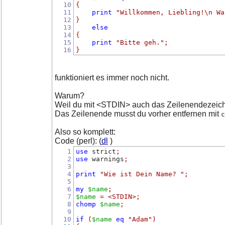
10
{
11
print
"Willkommen, Liebling!\n Wa
12
}
13
else
14
{
15
print
"Bitte geh."
;
16
}
funktioniert es immer noch nicht.
Warum?
Weil du mit <STDIN> auch das Zeilenendezeich
Das Zeilenende musst du vorher entfernen mit
c
Also so komplett:
Code (perl): (
dl
)
1
use
 strict
;
2
use
 warnings
;
3
4
print
"Wie ist Dein Name? "
;
5
6
my
$name
;
7
$name
=
<STDIN>
;
8
chomp
$name
;
9
10
if
(
$name
eq
"Adam"
)