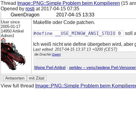
Thread
Image::PNG::Simple Problem beim Kompilieren
(15 an
Opened by
rosti
at
2017-04-15 07:35
GwenDragon
2017-04-15 13:33
User since
Makefile oder Code patchen.
2005-01-17
14950 Artikel
#define __USE_MINGW_ANSI_STDIO 0
soll 
Admin1
Ich weiß nicht wie define übergeben wird, a
Last edited: 2017-04-15 13:37:13 +0200 (CEST)
die Drachin
Gwen
Meine Perl-Artikel
·
perldev – verschiedene Perl-Versione
View full thread
Image::PNG::Simple Problem beim Kompiliere