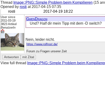
Thread
Image::PNG::Simple Problem beim Kompilieren
(15 an
Opened by
rosti
at
2017-04-15 07:35
rosti
2017-04-19 18:22
User since
GwenDragon
2011-03-19
Und? Half dir mein Tipp mit dem -D switch?
3823 Artikel
BenutzerIn
Nein, leider nicht.
https://www.rolfrost.de/
Forum zu Fragen unserer Zeit
View full thread
Image::PNG::Simple Problem beim Kompiliere