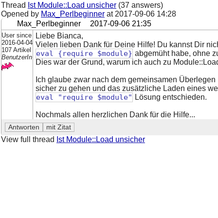
Thread
Ist Module::Load unsicher
(37 answers)
Opened by
Max_Perlbeginner
at
2017-09-06 14:28
Max_Perlbeginner
2017-09-06 21:35
User since
Liebe Bianca,
2016-04-04
Vielen lieben Dank für Deine Hilfe! Du kannst Dir nic
107 Artikel
eval {require $module}
abgemüht habe, ohne zu
BenutzerIn
Dies war der Grund, warum ich auch zu Module::Load
Ich glaube zwar nach dem gemeinsamen Überlegen hi
sicher zu gehen und das zusätzliche Laden eines wei
eval "require $module"
Lösung entschieden.
Nochmals allen herzlichen Dank für die Hilfe...
View full thread
Ist Module::Load unsicher