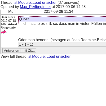
Thread
Ist Module::Load unsicher
(37 answers)
Opened by
Max_Perlbeginner
at
2017-09-06 14:28
Muffi
2017-09-08 11:34
User since
Quote
2012-07-18
Ich mache es z.B. so, dass man in vielen Fällen 
1465 Artikel
BenutzerIn
Oder man benennt (bezogen auf das Redmine-Beispiel)
1 + 1 = 10
View full thread
Ist Module::Load unsicher