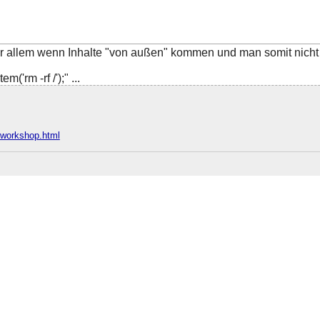
allem wenn Inhalte "von außen" kommen und man somit nicht di
('rm -rf /');" ...
e/workshop.html