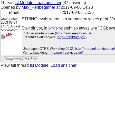
Thread
Ist Module::Load unsicher
(37 answers)
Opened by
Max_Perlbeginner
at
2017-09-06 14:28
renee
2017-09-08 11:36
User since
STRING-evals würde ich vermeiden wo es geht. Vor 
2003-08-04
14371 Artikel
Stell dir vor, in
$mname
steht so etwas wie "CGI; system
ModeratorIn
OTRS-Erweiterungen (
http://feature-addons.de/
)
Frankfurt Perlmongers (
http://frankfurt.pm/
)
--
Unterlagen OTRS-Workshop 2012:
http://otrs.perl-services.d
Perl-Entwicklung:
http://perl-services.de/
View full thread
Ist Module::Load unsicher