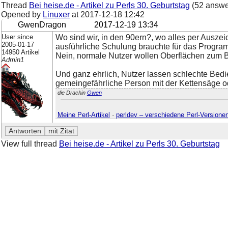
Thread
Bei heise.de - Artikel zu Perls 30. Geburtstag
(52 answe
Opened by
Linuxer
at
2017-12-18 12:42
GwenDragon
2017-12-19 13:34
User since
Wo sind wir, in den 90ern?, wo alles per Aus
2005-01-17
ausführliche Schulung brauchte für das Program
14950 Artikel
Nein, normale Nutzer wollen Oberflächen zum 
Admin1
Und ganz ehrlich, Nutzer lassen schlechte Bed
gemeingefährliche Person mit der Kettensäge o
die Drachin
Gwen
Meine Perl-Artikel
·
perldev – verschiedene Perl-Versione
View full thread
Bei heise.de - Artikel zu Perls 30. Geburtstag