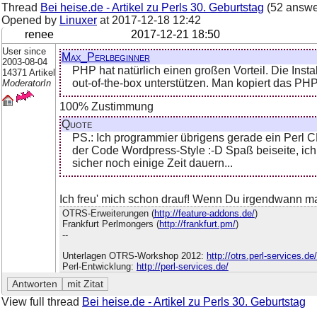
Thread
Bei heise.de - Artikel zu Perls 30. Geburtstag
(52 answe
Opened by
Linuxer
at
2017-12-18 12:42
renee
2017-12-21 18:50
User since
Max_Perlbeginner
2003-08-04
PHP hat natürlich einen großen Vorteil. Die Insta
14371 Artikel
out-of-the-box unterstützen. Man kopiert das P
ModeratorIn
100% Zustimmung
Quote
PS.: Ich programmier übrigens gerade ein Perl C
der Code Wordpress-Style :-D Spaß beiseite, ich
sicher noch einige Zeit dauern...
Ich freu' mich schon drauf! Wenn Du irgendwann mal
OTRS-Erweiterungen (
http://feature-addons.de/
)
Frankfurt Perlmongers (
http://frankfurt.pm/
)
--
Unterlagen OTRS-Workshop 2012:
http://otrs.perl-services.d
Perl-Entwicklung:
http://perl-services.de/
View full thread
Bei heise.de - Artikel zu Perls 30. Geburtstag