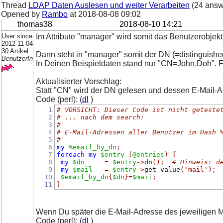
Thread
LDAP Daten Auslesen und weiter Verarbeiten
(24 answ
Opened by
Rambo
at
2018-08-08 09:02
thomas38
2018-08-10 14:21
User since
Im Attribute "manager" wird somit das Benutzerobjekt 
2012-11-04
30 Artikel
Dann steht in "manager" somit der DN (=distinguish
BenutzerIn
In Deinen Beispieldaten stand nur "CN=John.Doh".
Aktualisierter Vorschlag:
Statt "CN" wird der DN gelesen und dessen E-Mail-A
Code (perl): (
dl
)
1
# VORSICHT: Dieser Code ist nicht geteste
2
# ... nach dem search:
3
#
4
# E-Mail-Adressen aller Benutzer im Hash 
5
#
6
my
%email_by_dn
;
7
foreach
my
$entry
(
@entries
)
{
8
my
$dn
=
$entry
->
dn
();
# Hinweis: d
9
my
$mail
=
$entry
->
get_value
(
'mail'
);
10
$email_by_dn
{
$dn
}
=
$mail
;
11
}
Wenn Du später die E-Mail-Adresse des jeweiligen M
Code (perl): (
dl
)