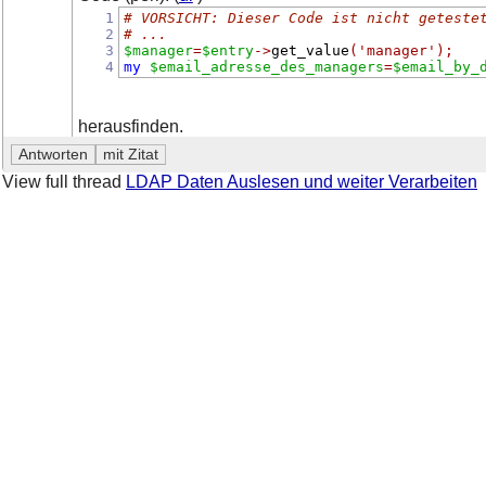
1
# VORSICHT: Dieser Code ist nicht geteste
2
# ...
3
$manager
=
$entry
->
get_value
(
'manager'
);
4
my
$email_adresse_des_managers
=
$email_by_
herausfinden.
View full thread
LDAP Daten Auslesen und weiter Verarbeiten