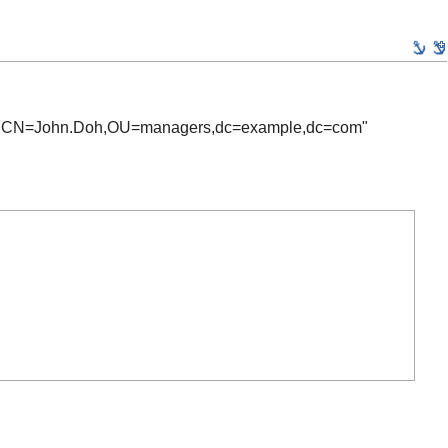
hen: "CN=John.Doh,OU=managers,dc=example,dc=com"