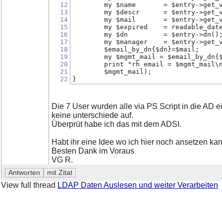
12
	my $name       = $entry->get_
13
	my $descr      = $entry->get_
14
	my $mail       = $entry->get_
15
	my $expired    = readable_dat
16
	my $dn         = $entry->dn()
17
	my $manager    = $entry->get_
18
        $email_by_dn{$dn}=$mail;
19
	my $mgmt_mail = $email_by_dn{
20
	print "rh email = $mgmt_mail\
21
	$mgmt_mail);
22
}
Die 7 User wurden alle via PS Script in die AD
keine unterschiede auf.
Überprüt habe ich das mit dem ADSI.
Habt ihr eine Idee wo ich hier noch ansetzen ka
Besten Dank im Voraus
VG R.
View full thread
LDAP Daten Auslesen und weiter Verarbeiten