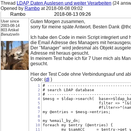
Thread
LDAP Daten Auslesen und weiter Verarbeiten
(24 answ
Opened by
Rambo
at
2018-08-08 09:02
Rambo
2018-08-13 09:26
User since
Guten Morgen zusammen,
2003-08-14
sorry für meine späte Antwort. Besten Dank @t
803 Artikel
BenutzerIn
Ich habe den Code in mein Script integriert und 
die Email Adresse des Managers mit herausgesuc
Der "Manager" wird jedesmal als Objekt ausgeles
Adresse mit heraus gesucht.
In meinem Test habe ich für 7 User mich als Ma
gesucht.
Hier der Test Code ohne Verbindungsauf und ab
Code: (
dl
)
1
# -----------------------------------
2
# search LDAP database
3
# -----------------------------------
4
$mesg = $ldap->search(  base=>$ldap_b
5
			filter => "
6
			#filter=>"(n
7
my @entries = $mesg->entries;
8
9
my %email_by_dn;
10
foreach my $entry (@entries) {
11
        my $samACC     = $entry->get_