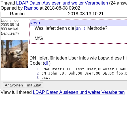
Thread
LDAP Daten Auslesen und weiter Verarbeiten
(24 answ
Opened by
Rambo
at
2018-08-08 09:02
Rambo
2018-08-13 10:21
User since
rosti
2003-08-14
Was liefert denn die
dn()
Methode?
803 Artikel
BenutzerIn
MfG
DN liefert für jeden User Infos wie bspw. diese hi
Code: (
dl
)
1
CN=U0test3 TT. Test User,OU=User,OU=D
2
CN=John JD. Doh,OU=User,OU=DE,DC=foo,
3
usw.
View full thread
LDAP Daten Auslesen und weiter Verarbeiten