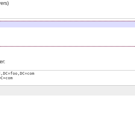
ers)
er:
E,DC=foo,DC=com
DC=com