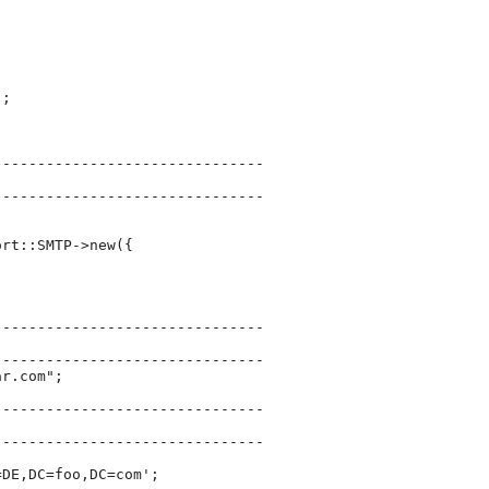
);
;
-------------------------------
-------------------------------
ort::SMTP->new({
-------------------------------
-------------------------------
ar.com";
-------------------------------
-------------------------------
=DE,DC=foo,DC=com';