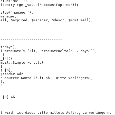
value('mail');
e($entry->get_value('accountExpires'));
;
value('manager');
$manager};
me, $mail, $expired, $manager, $descr, $mgmt_mail);
-------------------------------
------------------------------- 
"today");
lc(ParseDate($_[3]), ParseDateDelta('- 2 days'));
) {
$_[4]){
= Email::Simple->create(
 [
> $_[6],
> $sender_adr,
=> 'Benutzer Konto läuft ab - Bitte Verlängern',
  ],
 "
$_[3] ab:
gt wird, ist diese bitte mittels Auftrag zu verlängern.