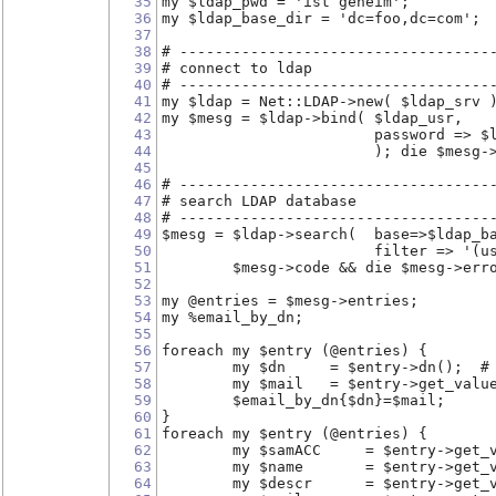
35
my $ldap_pwd = 'ist geheim';
36
my $ldap_base_dir = 'dc=foo,dc=com';
37
38
# -----------------------------------
39
# connect to ldap
40
# -----------------------------------
41
my $ldap = Net::LDAP->new( $ldap_srv 
42
my $mesg = $ldap->bind( $ldap_usr,
43
                        password => $
44
			); die $mes
45
46
# -----------------------------------
47
# search LDAP database
48
# -----------------------------------
49
$mesg = $ldap->search(  base=>$ldap_b
50
	      		filter
51
	$mesg->code && die $mesg->err
52
53
my @entries = $mesg->entries;
54
my %email_by_dn;
55
56
foreach my $entry (@entries) {
57
	my $dn     = $entry->dn();  #
58
	my $mail   = $entry->get_valu
59
	$email_by_dn{$dn}=$mail;
60
}
61
foreach my $entry (@entries) {
62
	my $samACC     = $entry->get_
63
	my $name       = $entry->get_
64
	my $descr      = $entry->get_