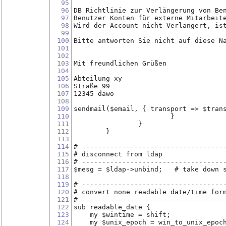
95
96
DB Richtlinie zur Verlängerung von Be
97
Benutzer Konten für externe Mitarbeit
98
Wird der Account nicht Verlängert, is
99
100
Bitte antworten Sie nicht auf diese N
101
102
103
Mit freundlichen Grüßen
104
105
Abteilung xy
106
Straße 99
107
12345 dawo
108
109
sendmail($email, { transport => $tran
110
			}
111
		}
112
	}
113
114
# -----------------------------------
115
# disconnect from ldap
116
# -----------------------------------
117
$mesg = $ldap->unbind;   # take down 
118
119
# -----------------------------------
120
# convert none readable date/time for
121
# -----------------------------------
122
sub readable_date {
123
    my $wintime = shift;
124
    my $unix_epoch = win_to_unix_epoc