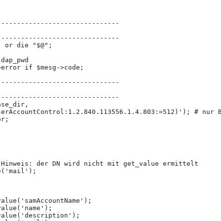
-------------------------------
------------------------------- 
) or die "$@";
ldap_pwd
g->error if $mesg->code;
-------------------------------
------------------------------- 
ase_dir,
 => '(userAccountControl:1.2.840.113556.1.4.803:=512)'); # nur
or;
 Hinweis: der DN wird nicht mit get_value ermittelt
e('mail');
value('samAccountName');
value('name');
value('description');