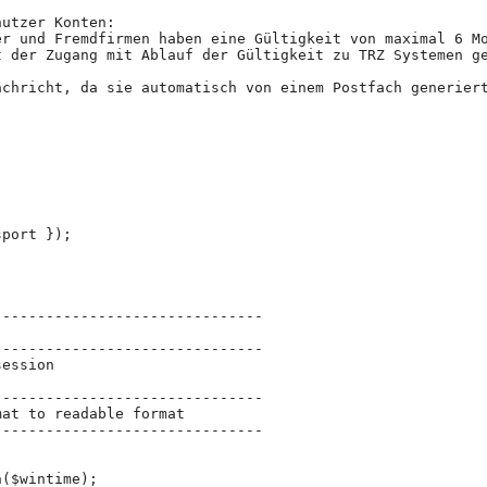
nutzer Konten:
er und Fremdfirmen haben eine Gültigkeit von maximal 6 M
t der Zugang mit Ablauf der Gültigkeit zu TRZ Systemen g
achricht, da sie automatisch von einem Postfach generier
sport });
-------------------------------
------------------------------- 
session
-------------------------------
mat to readable format
-------------------------------  
h($wintime);