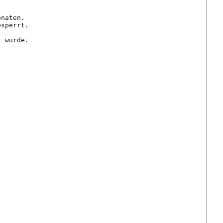
onaten.
esperrt.
t wurde.