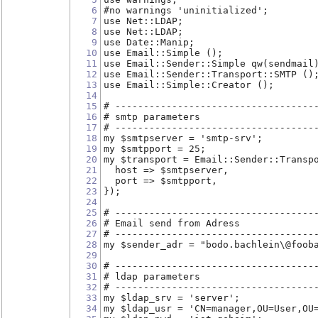
6
#no warnings 'uninitialized';
7
use Net::LDAP;
8
use Net::LDAP;
9
use Date::Manip;
10
use Email::Simple ();
11
use Email::Sender::Simple qw(sendmail
12
use Email::Sender::Transport::SMTP ()
13
use Email::Simple::Creator ();
14
15
# -----------------------------------
16
# smtp parameters
17
# -----------------------------------
18
my $smtpserver = 'smtp-srv';
19
my $smtpport = 25;
20
my $transport = Email::Sender::Transp
21
  host => $smtpserver,
22
  port => $smtpport,
23
});
24
25
# -----------------------------------
26
# Email send from Adress
27
# -----------------------------------
28
my $sender_adr = "bodo.bachlein\@foob
29
30
# -----------------------------------
31
# ldap parameters
32
# -----------------------------------
33
my $ldap_srv = 'server';
34
my $ldap_usr = 'CN=manager,OU=User,OU