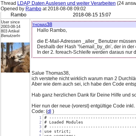
Thread
LDAP Daten Auslesen und weiter Verarbeiten
(24 answ
Opened by
Rambo
at
2018-08-08 09:02
Rambo
2018-08-15 15:07
User since
thomas38
2003-08-14
Hallo Rambo,
803 Artikel
BenutzerIn
die E-Mail-Adressen _aller_ Benutzer müssen z
Deshalb der Hash '%email_by_dn', der in der er
In der 2. foreach-Schleife werden daraus nur 
Salue Thomas38,
ich verstehe nicht wirklich warum man 2 Durchlä
Aber wie dem auch sei, ich habe den Code entsp
Hab ganz herzlichen Dank für Deine Hilfe und so
Hier nun der neue (vorerst) entgültige Code inkl.
Code: (
dl
)
1
# -----------------------------------
2
# Loaded Modules
3
# -----------------------------------
4
use strict;
5
use warnings;