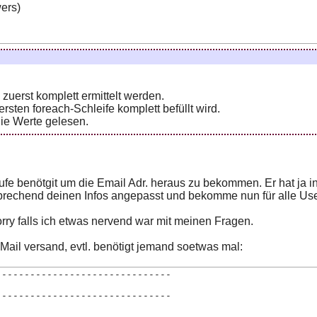
ers)
uerst komplett ermittelt werden.
sten foreach-Schleife komplett befüllt wird.
die Werte gelesen.
ufe benötgit um die Email Adr. heraus zu bekommen. Er hat ja i
rechend deinen Infos angepasst und bekomme nun für alle User d
rry falls ich etwas nervend war mit meinen Fragen.
 Mail versand, evtl. benötigt jemand soetwas mal:
-------------------------------
-------------------------------