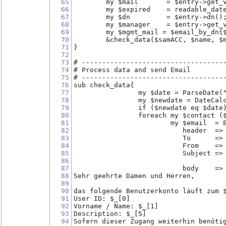
65
	my $mail       = $entry->get_
66
	my $expired    = readable_dat
67
	my $dn         = $entry->dn()
68
	my $manager    = $entry->get_
69
	my $mgmt_mail = $email_by_dn{
70
       	&check_data($samACC, $na
71
}
72
73
# -----------------------------------
74
# Process data and send Email
75
# -----------------------------------
76
sub check_data{
77
		my $date = ParseDate(
78
		my $newdate = DateCa
79
		if ($newdate eq $date
80
		foreach my $contact (
81
			my $email  
82
			   header  =>
83
			   To      =
84
			   From    =
85
			   Subject 
86
				    
87
			   body    =>
88
Sehr geehrte Damen und Herren,
89
90
das folgende Benutzerkonto läuft zum 
91
User ID: $_[0]
92
Vorname / Name: $_[1]
93
Description: $_[5]
94
Sofern dieser Zugang weiterhin benöti