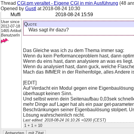
Thread
CGI.pm veraltet - Eigene CGI in min Ausführung
(48 an
Opened by
Gustl
at
2018-08-24 10:30
Muffi
2018-08-24 15:59
User since
Quote
2012-07-18
Was sagt ihr dazu?
1465 Artikel
BenutzerIn
Das Gleiche was ich zu dem Thema immer sag:
Wenn du kein Performanceproblem hast, dann optimi
Wenn du eins hast, dann analysiere an was es liegt.
Wenn du analysiert hast, dann guck, welche Flasch
Mach das IMMER in der Reihenfolge, alles Andere is
[EDIT]
Auf Verdacht ein Modul gegen eine Eigenbaulösung 
überhaupt keinen Sinn.
Und selbst wenn dein Seitenaufbau 0,03sek schnelle
mehr Dinge auf Lager hat als ein paar get-parameter 
Beschränkungen seiner Eigenbaulösung stolpert. Und
Lösung wahrscheinlich nicht.
Last edited: 2018-08-24 16:10:26 +0200 (CEST)
1 + 1 = 10