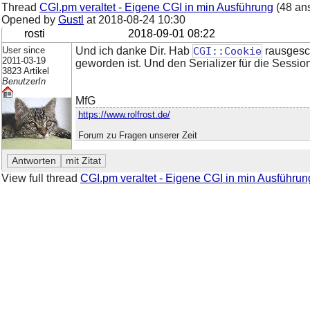
Thread
CGI.pm veraltet - Eigene CGI in min Ausführung
(48 an
Opened by
Gustl
at
2018-08-24 10:30
rosti
2018-09-01 08:22
User since
Und ich danke Dir. Hab
CGI::Cookie
rausgesch
2011-03-19
geworden ist. Und den Serializer für die Sessio
3823 Artikel
BenutzerIn
MfG
https://www.rolfrost.de/
Forum zu Fragen unserer Zeit
View full thread
CGI.pm veraltet - Eigene CGI in min Ausführun