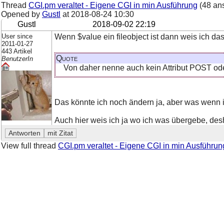
Thread
CGI.pm veraltet - Eigene CGI in min Ausführung
(48 an
Opened by
Gustl
at
2018-08-24 10:30
Gustl
2018-09-02 22:19
User since
Wenn $value ein fileobject ist dann weis ich d
2011-01-27
443 Artikel
Quote
BenutzerIn
Von daher nenne auch kein Attribut POST od
Das könnte ich noch ändern ja, aber was wenn i
Auch hier weis ich ja wo ich was übergebe, desh
View full thread
CGI.pm veraltet - Eigene CGI in min Ausführun