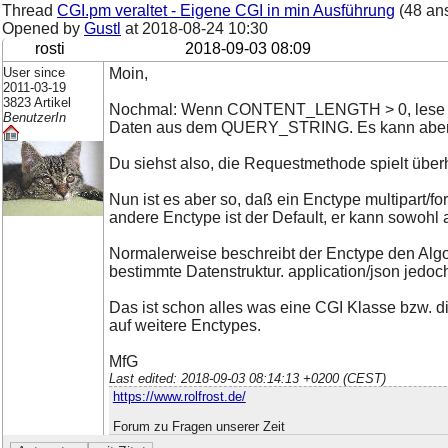
Thread
CGI.pm veraltet - Eigene CGI in min Ausführung
(48 an
Opened by
Gustl
at
2018-08-24 10:30
rosti
2018-09-03 08:09
User since
Moin,
2011-03-19
3823 Artikel
Nochmal: Wenn CONTENT_LENGTH > 0, lese di
BenutzerIn
Daten aus dem QUERY_STRING. Es kann aber au
Du siehst also, die Requestmethode spielt überha
Nun ist es aber so, daß ein Enctype multipart
andere Enctype ist der Default, er kann sow
Normalerweise beschreibt der Enctype den Algor
bestimmte Datenstruktur. application/json jedoc
Das ist schon alles was eine CGI Klasse bzw. d
auf weitere Enctypes.
MfG
Last edited: 2018-09-03 08:14:13 +0200 (CEST)
https://www.rolfrost.de/
Forum zu Fragen unserer Zeit