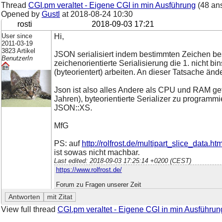
Thread
CGI.pm veraltet - Eigene CGI in min Ausführung
(48 an
Opened by
Gustl
at
2018-08-24 10:30
rosti
2018-09-03 17:21
User since
Hi,
2011-03-19
3823 Artikel
JSON serialisiert indem bestimmten Zeichen be
BenutzerIn
zeichenorientierte Serialisierung die 1. nicht bin
(byteorientert) arbeiten. An dieser Tatsache änd
Json ist also alles Andere als CPU und RAM gefä
Jahren), byteorientierte Serializer zu programmie
JSON::XS.
MfG
PS: auf
http://rolfrost.de/multipart_slice_data.htm
ist sowas nicht machbar.
Last edited: 2018-09-03 17:25:14 +0200 (CEST)
https://www.rolfrost.de/
Forum zu Fragen unserer Zeit
View full thread
CGI.pm veraltet - Eigene CGI in min Ausführun