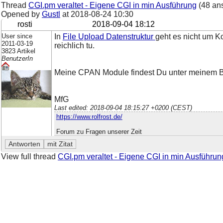
Thread
CGI.pm veraltet - Eigene CGI in min Ausführung
(48 an
Opened by
Gustl
at
2018-08-24 10:30
rosti
2018-09-04 18:12
User since
In
File Upload Datenstruktur
geht es nicht um K
2011-03-19
reichlich tu.
3823 Artikel
BenutzerIn
Meine CPAN Module findest Du unter meinem Ben
MfG
Last edited: 2018-09-04 18:15:27 +0200 (CEST)
https://www.rolfrost.de/
Forum zu Fragen unserer Zeit
View full thread
CGI.pm veraltet - Eigene CGI in min Ausführun