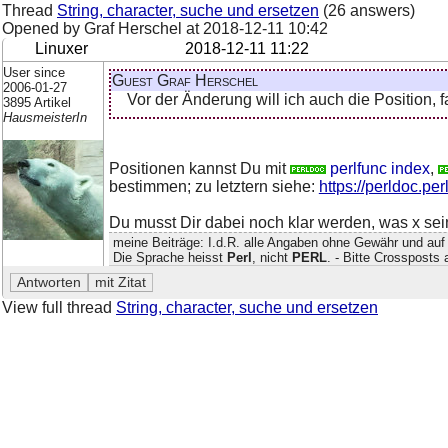
Thread
String, character, suche und ersetzen
(26 answers)
Opened by Graf Herschel at
2018-12-11 10:42
Linuxer
2018-12-11 11:22
User since
Guest Graf Herschel
2006-01-27
Vor der Änderung will ich auch die Position, fa
3895 Artikel
HausmeisterIn
Positionen kannst Du mit
perlfunc index
,
bestimmen; zu letztern siehe:
https://perldoc.per
Du musst Dir dabei noch klar werden, was x sein
meine Beiträge: I.d.R. alle Angaben ohne Gewähr und auf
Die Sprache heisst
Perl
, nicht
PERL
. - Bitte Crossposts
View full thread
String, character, suche und ersetzen