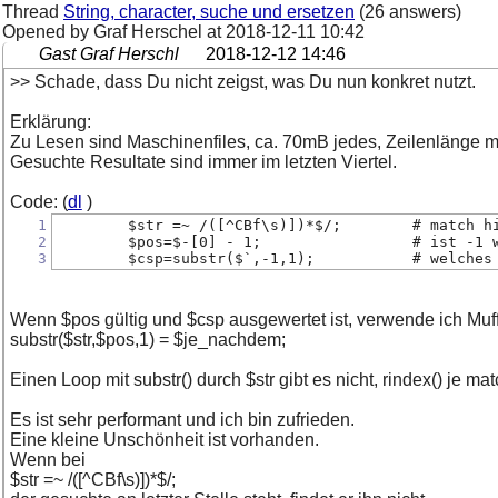
Thread
String, character, suche und ersetzen
(26 answers)
Opened by Graf Herschel at
2018-12-11 10:42
Gast Graf Herschl
2018-12-12 14:46
>> Schade, dass Du nicht zeigst, was Du nun konkret nutzt.
Erklärung:
Zu Lesen sind Maschinenfiles, ca. 70mB jedes, Zeilenlänge 
Gesuchte Resultate sind immer im letzten Viertel.
Code: (
dl
)
1
	$str =~ /([^C
2
	$pos=$-[0] -
3
	$csp=substr($`,
Wenn $pos gültig und $csp ausgewertet ist, verwende ich Muff
substr($str,$pos,1) = $je_nachdem;
Einen Loop mit substr() durch $str gibt es nicht, rindex() je m
Es ist sehr performant und ich bin zufrieden.
Eine kleine Unschönheit ist vorhanden.
Wenn bei
$str =~ /([^CBf\s)])*$/;