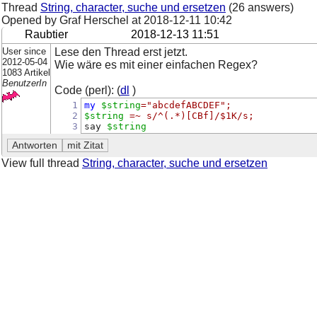
Thread
String, character, suche und ersetzen
(26 answers)
Opened by Graf Herschel at
2018-12-11 10:42
Raubtier
2018-12-13 11:51
User since
Lese den Thread erst jetzt.
2012-05-04
Wie wäre es mit einer einfachen Regex?
1083 Artikel
BenutzerIn
Code (perl): (
dl
)
1
my
$string
=
"abcdefABCDEF"
;
2
$string
=~
s/^(.*)[CBf]/$1K/s
;
3
say 
$string
View full thread
String, character, suche und ersetzen