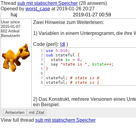
Thread
sub mit statischem Speicher
(28 answers)
Opened by
worst_case
at
2019-01-26 20:27
haj
2019-01-27 00:59
User since
Zwei Hinweise zum Weiterlesen:
2015-01-07
602 Artikel
1) Variablen in einem Unterprogramm, die ihre W
BenutzerIn
Code (perl): (
dl
)
1
use
5.010
;
2
sub
 stateful 
{
3
  state 
$x
=
0
;
4
  say 
"state is "
,
$state
++;
5
}
6
7
stateful
;
# state is 0
8
stateful
;
# state is 1
2) Das Konstrukt, mehrere Versionen eines Unt
ein Beispiel.
View full thread
sub mit statischem Speicher