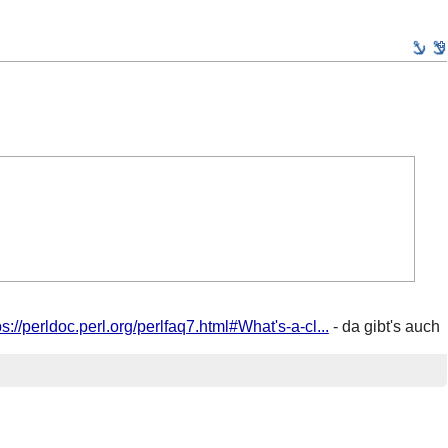
ps://perldoc.perl.org/perlfaq7.html#What's-a-cl...
- da gibt's auch