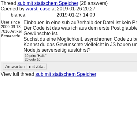
Thread
sub mit statischem Speicher
(28 answers)
Opened by
worst_case
at
2019-01-26 20:27
bianca
2019-01-27 14:09
User since
Einbauen in eine sub außerhalb der Datei ist kein P
2009-09-13
Der Code ist das was ich aus dem erste Post glaubte z
7016 Artikel
Gewünschte ist.
BenutzerIn
Suchst du eine Möglichkeit, asynchronen Code zu 
Kannst du das Gewünschte vielleicht in JS bauen und
Node.js serverseitig ausführst?
10 print "Hallo"
20 goto 10
View full thread
sub mit statischem Speicher