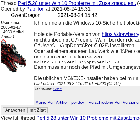
Thread
Perl 5.28 unter Win 10 Probleme mit Zusatzmodulen..
(
Opened by
Papillon
at
2021-08-24 15:31
GwenDragon
2021-08-24 15:42
User since
Ich nehme an die Windows 10-Sicherheit blocki
2005-01-17
14950 Artikel
Hole die Portable-Version von
https://strawberr
Admin1
(nicht unbedingt C:\) deiner Wahl, bei dem du 
C:\Users\....\AppDdata\Perl\5.028\ installieren.
Oder auf einem anderen Laufwerk wie T:\Perl\ ode
und dann eine Junction setzen:
mklink /J C:\Perl X:\opt\perl-5.28
Dann muss nur noch der Pfad mit Umgebungsvar
Die üblichen MSI/EXE-Installer haben bei mir nie
Last edited: 2021-08-24 16:32:51 +0200 (CEST)
die Drachin
Gwen
Meine Perl-Artikel
·
perldev – verschiedene Perl-Versione
View full thread
Perl 5.28 unter Win 10 Probleme mit Zusatzmo