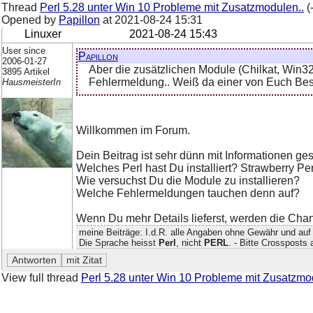
Thread
Perl 5.28 unter Win 10 Probleme mit Zusatzmodulen..
(
Opened by
Papillon
at
2021-08-24 15:31
Linuxer
2021-08-24 15:43
User since
Papillon
2006-01-27
Aber die zusätzlichen Module (Chilkat, Win32-
3895 Artikel
Fehlermeldung.. Weiß da einer von Euch Bes
HausmeisterIn
Willkommen im Forum.
Dein Beitrag ist sehr dünn mit Informationen ges
Welches Perl hast Du installiert? Strawberry Pe
Wie versuchst Du die Module zu installieren?
Welche Fehlermeldungen tauchen denn auf?
Wenn Du mehr Details lieferst, werden die Chan
meine Beiträge: I.d.R. alle Angaben ohne Gewähr und auf
Die Sprache heisst
Perl
, nicht
PERL
. - Bitte Crossposts
View full thread
Perl 5.28 unter Win 10 Probleme mit Zusatzmo