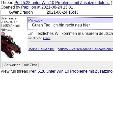
Thread
Perl 5.28 unter Win 10 Probleme mit Zusatzmodulen..
(
Opened by
Papillon
at
2021-08-24 15:31
GwenDragon
2021-08-24 15:43
User since
Papillon
2005-01-17
Guten Tag. Ich bin recht neu hier
14950 Artikel
Admin1
Ein Herzliches Willkommen in unserem deutsche
die Drachin
Gwen
Meine Perl-Artikel
·
perldev – verschiedene Perl-Versione
View full thread
Perl 5.28 unter Win 10 Probleme mit Zusatzmo